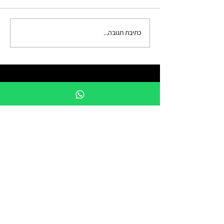
כתיבת תגובה...
מתכננים לצאת לנופש? אלו 5
המלונות השווים בתל אביב
טיול מצווה -
טיולי בר/ בת
מצווה בישראל
השארו פרטים