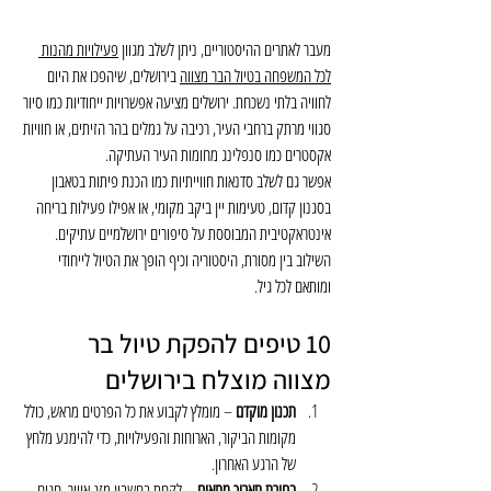
מעבר לאתרים ההיסטוריים, ניתן לשלב מגוון 
פעילויות מהנות 
לכל המשפחה בטיול הבר מצווה
 בירושלים, שיהפכו את היום 
לחוויה בלתי נשכחת. ירושלים מציעה אפשרויות ייחודיות כמו סיור 
סגווי מרתק ברחבי העיר, רכיבה על גמלים בהר הזיתים, או חוויות 
אקסטרים כמו סנפלינג מחומות העיר העתיקה.
אפשר גם לשלב סדנאות חווייתיות כמו הכנת פיתות בטאבון 
בסגנון קדום, טעימות יין ביקב מקומי, או אפילו פעילות בריחה 
אינטראקטיבית המבוססת על סיפורים ירושלמיים עתיקים. 
השילוב בין מסורת, היסטוריה וכיף הופך את הטיול לייחודי 
ומותאם לכל גיל.
10 טיפים להפקת טיול בר 
מצווה מוצלח בירושלים
תכנון מוקדם
 – מומלץ לקבוע את כל הפרטים מראש, כולל 
מקומות הביקור, הארוחות והפעילויות, כדי להימנע מלחץ 
של הרגע האחרון.
בחירת תאריך מתאים
 – לקחת בחשבון מזג אוויר, חגים 