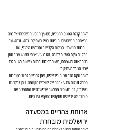
לאחר קבלת הפנים החגיגית, ממשיך המסע המשפחתי אל כמה 
מהאתרים המשמעותיים ביותר בעיר העתיקה. בראש ובראשונה 
– הכותל המערבי, המקום הקדוש ביותר לעם היהודי, שם 
מתקיים טקס העלייה לתורה. זהו רגע עוצמתי ומרגש עבור חתן 
בר המצווה ומשפחתו, כאשר תפילות וברכות נישאות באוויר לצד 
אבני הכותל העתיקות.
לאחר טקס הבר מצווה בירושלים, ניתן להמשיך לסיור במנהרות 
הכותל ולגלות את עוצמתה של ירושלים הקדומה. ניתן לבקר גם 
בעיר דוד, בה נחשפים ממצאים ארכיאולוגיים המספרים את 
סיפורה של ירושלים מתקופת המקרא ועד היום.
ארוחת צהריים במסעדה 
ירושלמית מובחרת
לאחר הטקס והסיור באתרים ההיסטוריים, זה הזמן לעצור 