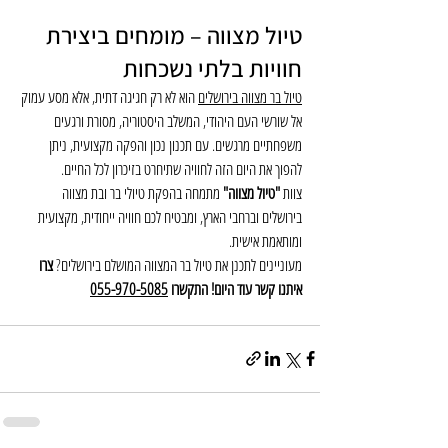
טיול מצווה – מומחים ביצירת 
חוויות בלתי נשכחות
טיול בר מצווה בירושלים
 הוא לא רק חגיגה דתית, אלא מסע עמוק 
אל שורשי העם היהודי, המשלב היסטוריה, מסורת ורגעים 
משפחתיים מרגשים. עם תכנון נכון והפקה מקצועית, ניתן 
להפוך את היום הזה לחוויה שתיחרט בזיכרון לכל החיים.
צוות 
"טיול מצווה"
 מתמחה בהפקת טיולי בר ובת מצווה 
בירושלים וברחבי הארץ, ומבטיח לכם חוויה ייחודית, מקצועית 
ומותאמת אישית.
מעוניינים לתכנן את טיול בר המצווה המושלם בירושלים? 
צרו 
איתנו קשר עוד היום! התקשרו 
5
055-970-508
5