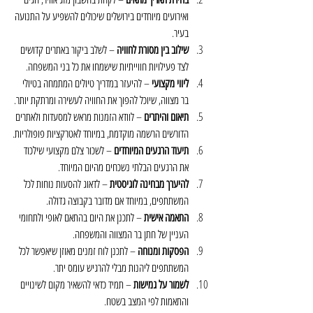
ואירועים מיוחדים בירושלים שיכולים להשפיע על התנועה 
בעיר.
שילוב בין מסורת לחוויה
 – לשלב ביקור באתרים קדושים 
לצד פעילויות חווייתיות שישמחו את כל בני המשפחה.
ליווי מקצועי
 – להיעזר במדריך טיולים המתמחה בטיולי 
בר מצווה, שיוכל להפוך את החוויה לעשירה ומרתקת יותר.
תיאום והיתרים
 – לוודא הזמנות מראש למסעדות ולאתרים 
הדורשים הרשמה מוקדמת, במיוחד לאטרקציות פופולריות.
תיעוד הרגעים המיוחדים
 – לשכור צלם מקצועי שילכוד 
את הרגעים הבלתי נשכחים מהיום המיוחד.
להיערך מבחינה לוגיסטית
 – לדאוג להסעות נוחות לכל 
המשתתפים, במיוחד אם מדובר בקבוצה גדולה.
התאמה אישית
 – לתכנן את היום בהתאם לאופי ולתחומי 
העניין של חתן בר המצווה והמשפחה.
הפסקות ומנוחה
 – לתכנן לוח זמנים מאוזן שיאפשר לכל 
המשתתפים ליהנות מבלי להרגיש עומס יתר.
לשמור על גמישות
 – תמיד כדאי להשאיר מקום לשינויים 
והתאמות לפי המצב בשטח.